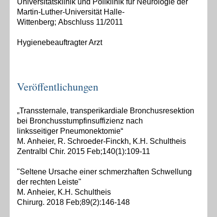
Universitätsklinik und Poliklinik für Neurologie der
Martin-Luther-Universität Halle-
Wittenberg;
Abschluss 11/2011
Hygienebeauftragter Arzt
Veröffentlichungen
„Transsternale, transperikardiale
Bronchusresektion
bei
Bronchusstumpfinsuffizienz
nach
linksseitiger
Pneumonektomie“
M. Anheier, R. Schroeder-Finckh, K.H. Schultheis
Zentralbl
Chir. 2015 Feb;140(1):109-11
"Seltene Ursache einer schmerzhaften Schwellung
der rechten Leiste"
M. Anheier, K.H. Schultheis
Chirurg. 2018 Feb;89(2):146-148