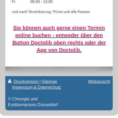
Fr 08.00 - 13.00
und nach Vereinbarung; Privat und alle Kassen
Sie können auch gerne einen Termin
online buchen - entweder über den
Button Doctolib oben rechts oder der
App von Doctolib.
Druckversion
|
Sitemap
Webansicht
Impressum & Datenschutz
© Chirurgie und
Enddarmpraxis Düsseldorf