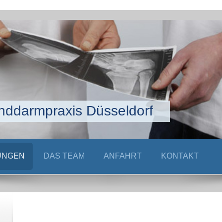
nddarmpraxis Düsseldorf
UNGEN
DAS TEAM
ANFAHRT
KONTAKT